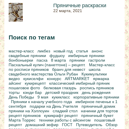
Пряничные раскраски
22 марта, 2021
Поиск по тегам
мастер-класс
ликбез
новый год
статья
анонс
свадебные пряники
фудшоу
имбирные пряники
бонбоньерки
пасха
8 марта
пряники
гастроли
Пасхальный кулич (панеттоне) – рецепт.
Мастер-класс
по росписи пряников
бранч для невест
школа
свадебного мастерства Ольги Рубан
Кукимультики
видео
кукиселфи
конкурс
ARTMARKET
ярмарка
айсинг
кукирецепт
классический имбирный пряник
пошаговое фото
белковая глазурь
роспись пряников
торты
кэнди бар
детский праздник
день рождения
День Победы
9 мая
кукикласс
корпоративные пряники
Пряники к началу учебного года
имбирное печенье к 1
сентября
подарки на День Учителя
пряничный домик
пряники на Хэллоуин
сладкий стол
начинки для тортов
рецепт пряников
кукикрафт рецепт
пряничный букет
Марта Торрес
техники работы с айсингом
пошаговый
рецепт
домашний зефир
ГОСТ
Путеводитель
Обзор