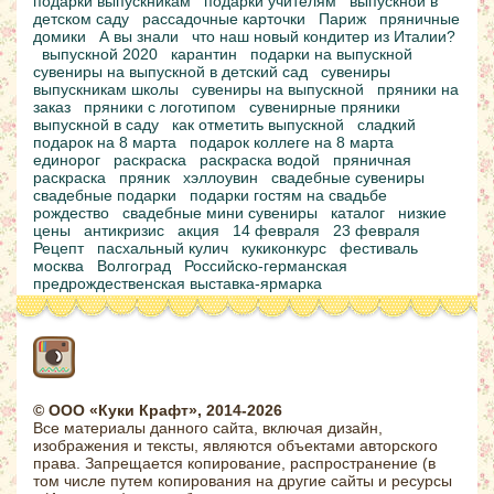
подарки выпускникам
подарки учителям
выпускной в
детском саду
рассадочные карточки
Париж
пряничные
домики
А вы знали
что наш новый кондитер из Италии?
выпускной 2020
карантин
подарки на выпускной
сувениры на выпускной в детский сад
сувениры
выпускникам школы
сувениры на выпускной
пряники на
заказ
пряники с логотипом
сувенирные пряники
выпускной в саду
как отметить выпускной
сладкий
подарок на 8 марта
подарок коллеге на 8 марта
единорог
раскраска
раскраска водой
пряничная
раскраска
пряник
хэллоувин
свадебные сувениры
свадебные подарки
подарки гостям на свадьбе
рождество
свадебные мини сувениры
каталог
низкие
цены
антикризис
акция
14 февраля
23 февраля
Рецепт
пасхальный кулич
кукиконкурс
фестиваль
москва
Волгоград
Российско-германская
предрождественская выставка-ярмарка
© ООО «Куки Крафт», 2014-2026
Все материалы данного сайта, включая дизайн,
изображения и тексты, являются объектами авторского
права. Запрещается копирование, распространение (в
том числе путем копирования на другие сайты и ресурсы