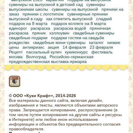
сувениры на выпускной в детский сад
сувениры
выпускникам школы
сувениры на выпускной
пряники на
заказ
пряники с логотипом
сувенирные пряники
выпускной в саду
как отметить выпускной
сладкий
подарок на 8 марта
подарок коллеге на 8 марта
единорог
раскраска
раскраска водой
пряничная
раскраска
пряник
хэллоувин
свадебные сувениры
свадебные подарки
подарки гостям на свадьбе
рождество
свадебные мини сувениры
каталог
низкие
цены
антикризис
акция
14 февраля
23 февраля
Рецепт
пасхальный кулич
кукиконкурс
фестиваль
москва
Волгоград
Российско-германская
предрождественская выставка-ярмарка
© ООО «Куки Крафт», 2014-2026
Все материалы данного сайта, включая дизайн,
изображения и тексты, являются объектами авторского
права. Запрещается копирование, распространение (в
том числе путем копирования на другие сайты и ресурсы
в Интернете) или любое иное использование
информации и объектов без предварительного согласия
правообладателя.