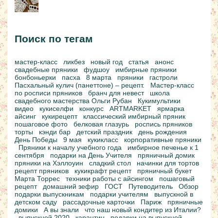
Поиск по тегам
мастер-класс
ликбез
новый год
статья
анонс
свадебные пряники
фудшоу
имбирные пряники
бонбоньерки
пасха
8 марта
пряники
гастроли
Пасхальный кулич (панеттоне) – рецепт.
Мастер-класс
по росписи пряников
бранч для невест
школа
свадебного мастерства Ольги Рубан
Кукимультики
видео
кукиселфи
конкурс
ARTMARKET
ярмарка
айсинг
кукирецепт
классический имбирный пряник
пошаговое фото
белковая глазурь
роспись пряников
торты
кэнди бар
детский праздник
день рождения
День Победы
9 мая
кукикласс
корпоративные пряники
Пряники к началу учебного года
имбирное печенье к 1
сентября
подарки на День Учителя
пряничный домик
пряники на Хэллоуин
сладкий стол
начинки для тортов
рецепт пряников
кукикрафт рецепт
пряничный букет
Марта Торрес
техники работы с айсингом
пошаговый
рецепт
домашний зефир
ГОСТ
Путеводитель
Обзор
подарки выпускникам
подарки учителям
выпускной в
детском саду
рассадочные карточки
Париж
пряничные
домики
А вы знали
что наш новый кондитер из Италии?
выпускной 2020
карантин
подарки на выпускной