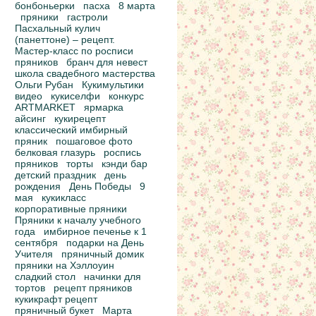
бонбоньерки
пасха
8 марта
пряники
гастроли
Пасхальный кулич
(панеттоне) – рецепт.
Мастер-класс по росписи
пряников
бранч для невест
школа свадебного мастерства
Ольги Рубан
Кукимультики
видео
кукиселфи
конкурс
ARTMARKET
ярмарка
айсинг
кукирецепт
классический имбирный
пряник
пошаговое фото
белковая глазурь
роспись
пряников
торты
кэнди бар
детский праздник
день
рождения
День Победы
9
мая
кукикласс
корпоративные пряники
Пряники к началу учебного
года
имбирное печенье к 1
сентября
подарки на День
Учителя
пряничный домик
пряники на Хэллоуин
сладкий стол
начинки для
тортов
рецепт пряников
кукикрафт рецепт
пряничный букет
Марта