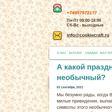
+74957972177
Пн-Пт 09:00-18:00
Сб-Вс - выходные
info@cookiecraft.ru
О НАС
КАТАЛОГ
СКИДКИ
МАСТЕ
А какой празд
необычный?
03 сентября, 2021
Мы безумно рады, когда В
милые привидения, выпав
символы этого необычного