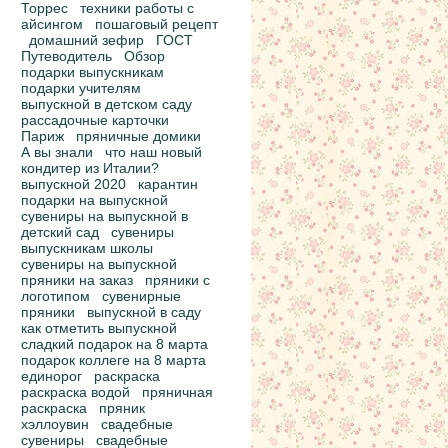
Торрес
техники работы с
айсингом
пошаговый рецепт
домашний зефир
ГОСТ
Путеводитель
Обзор
подарки выпускникам
подарки учителям
выпускной в детском саду
рассадочные карточки
Париж
пряничные домики
А вы знали
что наш новый
кондитер из Италии?
выпускной 2020
карантин
подарки на выпускной
сувениры на выпускной в
детский сад
сувениры
выпускникам школы
сувениры на выпускной
пряники на заказ
пряники с
логотипом
сувенирные
пряники
выпускной в саду
как отметить выпускной
сладкий подарок на 8 марта
подарок коллеге на 8 марта
единорог
раскраска
раскраска водой
пряничная
раскраска
пряник
хэллоувин
свадебные
сувениры
свадебные