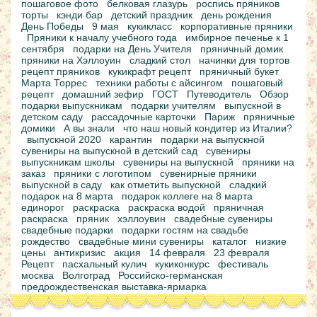
пошаговое фото
белковая глазурь
роспись пряников
торты
кэнди бар
детский праздник
день рождения
День Победы
9 мая
кукикласс
корпоративные пряники
Пряники к началу учебного года
имбирное печенье к 1
сентября
подарки на День Учителя
пряничный домик
пряники на Хэллоуин
сладкий стол
начинки для тортов
рецепт пряников
кукикрафт рецепт
пряничный букет
Марта Торрес
техники работы с айсингом
пошаговый
рецепт
домашний зефир
ГОСТ
Путеводитель
Обзор
подарки выпускникам
подарки учителям
выпускной в
детском саду
рассадочные карточки
Париж
пряничные
домики
А вы знали
что наш новый кондитер из Италии?
выпускной 2020
карантин
подарки на выпускной
сувениры на выпускной в детский сад
сувениры
выпускникам школы
сувениры на выпускной
пряники на
заказ
пряники с логотипом
сувенирные пряники
выпускной в саду
как отметить выпускной
сладкий
подарок на 8 марта
подарок коллеге на 8 марта
единорог
раскраска
раскраска водой
пряничная
раскраска
пряник
хэллоувин
свадебные сувениры
свадебные подарки
подарки гостям на свадьбе
рождество
свадебные мини сувениры
каталог
низкие
цены
антикризис
акция
14 февраля
23 февраля
Рецепт
пасхальный кулич
кукиконкурс
фестиваль
москва
Волгоград
Российско-германская
предрождественская выставка-ярмарка