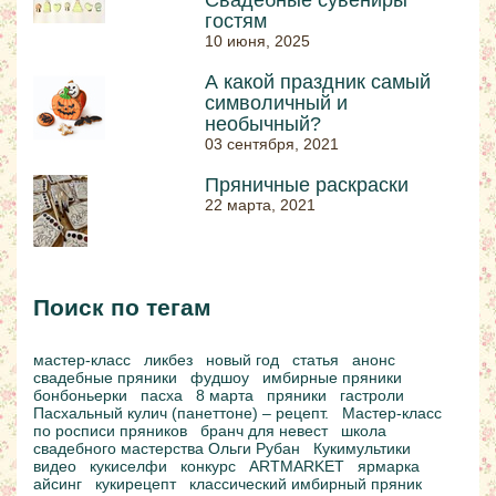
гостям
10 июня, 2025
А какой праздник самый
символичный и
необычный?
03 сентября, 2021
Пряничные раскраски
22 марта, 2021
Поиск по тегам
мастер-класс
ликбез
новый год
статья
анонс
свадебные пряники
фудшоу
имбирные пряники
бонбоньерки
пасха
8 марта
пряники
гастроли
Пасхальный кулич (панеттоне) – рецепт.
Мастер-класс
по росписи пряников
бранч для невест
школа
свадебного мастерства Ольги Рубан
Кукимультики
видео
кукиселфи
конкурс
ARTMARKET
ярмарка
айсинг
кукирецепт
классический имбирный пряник