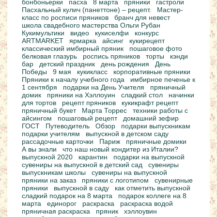
бонбоньерки
пасха
8 марта
пряники
гастроли
Пасхальный кулич (панеттоне) – рецепт.
Мастер-
класс по росписи пряников
бранч для невест
школа свадебного мастерства Ольги Рубан
Кукимультики
видео
кукиселфи
конкурс
ARTMARKET
ярмарка
айсинг
кукирецепт
классический имбирный пряник
пошаговое фото
белковая глазурь
роспись пряников
торты
кэнди
бар
детский праздник
день рождения
День
Победы
9 мая
кукикласс
корпоративные пряники
Пряники к началу учебного года
имбирное печенье к
1 сентября
подарки на День Учителя
пряничный
домик
пряники на Хэллоуин
сладкий стол
начинки
для тортов
рецепт пряников
кукикрафт рецепт
пряничный букет
Марта Торрес
техники работы с
айсингом
пошаговый рецепт
домашний зефир
ГОСТ
Путеводитель
Обзор
подарки выпускникам
подарки учителям
выпускной в детском саду
рассадочные карточки
Париж
пряничные домики
А вы знали
что наш новый кондитер из Италии?
выпускной 2020
карантин
подарки на выпускной
сувениры на выпускной в детский сад
сувениры
выпускникам школы
сувениры на выпускной
пряники на заказ
пряники с логотипом
сувенирные
пряники
выпускной в саду
как отметить выпускной
сладкий подарок на 8 марта
подарок коллеге на 8
марта
единорог
раскраска
раскраска водой
пряничная раскраска
пряник
хэллоувин