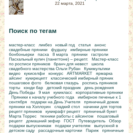
22 марта, 2021
Поиск по тегам
мастер-класс
ликбез
новый год
статья
анонс
свадебные пряники
фудшоу
имбирные пряники
бонбоньерки
пасха
8 марта
пряники
гастроли
Пасхальный кулич (панеттоне) – рецепт.
Мастер-класс
по росписи пряников
бранч для невест
школа
свадебного мастерства Ольги Рубан
Кукимультики
видео
кукиселфи
конкурс
ARTMARKET
ярмарка
айсинг
кукирецепт
классический имбирный пряник
пошаговое фото
белковая глазурь
роспись пряников
торты
кэнди бар
детский праздник
день рождения
День Победы
9 мая
кукикласс
корпоративные пряники
Пряники к началу учебного года
имбирное печенье к 1
сентября
подарки на День Учителя
пряничный домик
пряники на Хэллоуин
сладкий стол
начинки для тортов
рецепт пряников
кукикрафт рецепт
пряничный букет
Марта Торрес
техники работы с айсингом
пошаговый
рецепт
домашний зефир
ГОСТ
Путеводитель
Обзор
подарки выпускникам
подарки учителям
выпускной в
детском саду
рассадочные карточки
Париж
пряничные