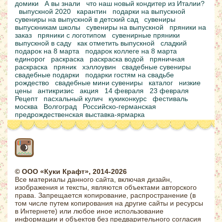
домики
А вы знали
что наш новый кондитер из Италии?
выпускной 2020
карантин
подарки на выпускной
сувениры на выпускной в детский сад
сувениры
выпускникам школы
сувениры на выпускной
пряники на
заказ
пряники с логотипом
сувенирные пряники
выпускной в саду
как отметить выпускной
сладкий
подарок на 8 марта
подарок коллеге на 8 марта
единорог
раскраска
раскраска водой
пряничная
раскраска
пряник
хэллоувин
свадебные сувениры
свадебные подарки
подарки гостям на свадьбе
рождество
свадебные мини сувениры
каталог
низкие
цены
антикризис
акция
14 февраля
23 февраля
Рецепт
пасхальный кулич
кукиконкурс
фестиваль
москва
Волгоград
Российско-германская
предрождественская выставка-ярмарка
© ООО «Куки Крафт», 2014-2026
Все материалы данного сайта, включая дизайн,
изображения и тексты, являются объектами авторского
права. Запрещается копирование, распространение (в
том числе путем копирования на другие сайты и ресурсы
в Интернете) или любое иное использование
информации и объектов без предварительного согласия