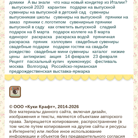
домики
А вы знали
что наш новый кондитер из Италии?
выпускной 2020
карантин
подарки на выпускной
сувениры на выпускной в детский сад
сувениры
выпускникам школы
сувениры на выпускной
пряники на
заказ
пряники с логотипом
сувенирные пряники
выпускной в саду
как отметить выпускной
сладкий
подарок на 8 марта
подарок коллеге на 8 марта
единорог
раскраска
раскраска водой
пряничная
раскраска
пряник
хэллоувин
свадебные сувениры
свадебные подарки
подарки гостям на свадьбе
рождество
свадебные мини сувениры
каталог
низкие
цены
антикризис
акция
14 февраля
23 февраля
Рецепт
пасхальный кулич
кукиконкурс
фестиваль
москва
Волгоград
Российско-германская
предрождественская выставка-ярмарка
© ООО «Куки Крафт», 2014-2026
Все материалы данного сайта, включая дизайн,
изображения и тексты, являются объектами авторского
права. Запрещается копирование, распространение (в
том числе путем копирования на другие сайты и ресурсы
в Интернете) или любое иное использование
информации и объектов без предварительного согласия