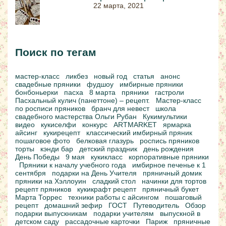
22 марта, 2021
Поиск по тегам
мастер-класс
ликбез
новый год
статья
анонс
свадебные пряники
фудшоу
имбирные пряники
бонбоньерки
пасха
8 марта
пряники
гастроли
Пасхальный кулич (панеттоне) – рецепт.
Мастер-класс
по росписи пряников
бранч для невест
школа
свадебного мастерства Ольги Рубан
Кукимультики
видео
кукиселфи
конкурс
ARTMARKET
ярмарка
айсинг
кукирецепт
классический имбирный пряник
пошаговое фото
белковая глазурь
роспись пряников
торты
кэнди бар
детский праздник
день рождения
День Победы
9 мая
кукикласс
корпоративные пряники
Пряники к началу учебного года
имбирное печенье к 1
сентября
подарки на День Учителя
пряничный домик
пряники на Хэллоуин
сладкий стол
начинки для тортов
рецепт пряников
кукикрафт рецепт
пряничный букет
Марта Торрес
техники работы с айсингом
пошаговый
рецепт
домашний зефир
ГОСТ
Путеводитель
Обзор
подарки выпускникам
подарки учителям
выпускной в
детском саду
рассадочные карточки
Париж
пряничные