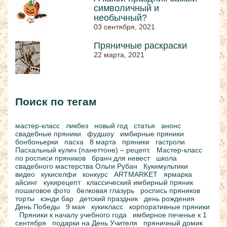
символичный и
необычный?
03 сентября, 2021
Пряничные раскраски
22 марта, 2021
Поиск по тегам
мастер-класс
ликбез
новый год
статья
анонс
свадебные пряники
фудшоу
имбирные пряники
бонбоньерки
пасха
8 марта
пряники
гастроли
Пасхальный кулич (панеттоне) – рецепт.
Мастер-класс
по росписи пряников
бранч для невест
школа
свадебного мастерства Ольги Рубан
Кукимультики
видео
кукиселфи
конкурс
ARTMARKET
ярмарка
айсинг
кукирецепт
классический имбирный пряник
пошаговое фото
белковая глазурь
роспись пряников
торты
кэнди бар
детский праздник
день рождения
День Победы
9 мая
кукикласс
корпоративные пряники
Пряники к началу учебного года
имбирное печенье к 1
сентября
подарки на День Учителя
пряничный домик