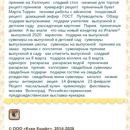
пряники на Хэллоуин
сладкий стол
начинки для тортов
рецепт пряников
кукикрафт рецепт
пряничный букет
Марта Торрес
техники работы с айсингом
пошаговый
рецепт
домашний зефир
ГОСТ
Путеводитель
Обзор
подарки выпускникам
подарки учителям
выпускной в
детском саду
рассадочные карточки
Париж
пряничные
домики
А вы знали
что наш новый кондитер из Италии?
выпускной 2020
карантин
подарки на выпускной
сувениры на выпускной в детский сад
сувениры
выпускникам школы
сувениры на выпускной
пряники на
заказ
пряники с логотипом
сувенирные пряники
выпускной в саду
как отметить выпускной
сладкий
подарок на 8 марта
подарок коллеге на 8 марта
единорог
раскраска
раскраска водой
пряничная
раскраска
пряник
хэллоувин
свадебные сувениры
свадебные подарки
подарки гостям на свадьбе
рождество
свадебные мини сувениры
каталог
низкие
цены
антикризис
акция
14 февраля
23 февраля
Рецепт
пасхальный кулич
кукиконкурс
фестиваль
москва
Волгоград
Российско-германская
предрождественская выставка-ярмарка
© ООО «Куки Крафт», 2014-2026