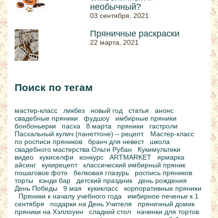
необычный?
03 сентября, 2021
Пряничные раскраски
22 марта, 2021
Поиск по тегам
мастер-класс
ликбез
новый год
статья
анонс
свадебные пряники
фудшоу
имбирные пряники
бонбоньерки
пасха
8 марта
пряники
гастроли
Пасхальный кулич (панеттоне) – рецепт.
Мастер-класс
по росписи пряников
бранч для невест
школа
свадебного мастерства Ольги Рубан
Кукимультики
видео
кукиселфи
конкурс
ARTMARKET
ярмарка
айсинг
кукирецепт
классический имбирный пряник
пошаговое фото
белковая глазурь
роспись пряников
торты
кэнди бар
детский праздник
день рождения
День Победы
9 мая
кукикласс
корпоративные пряники
Пряники к началу учебного года
имбирное печенье к 1
сентября
подарки на День Учителя
пряничный домик
пряники на Хэллоуин
сладкий стол
начинки для тортов