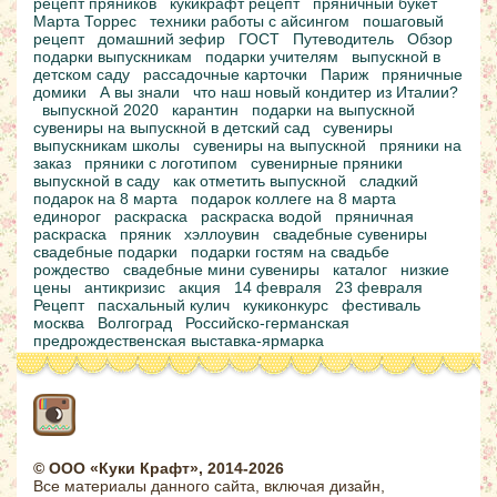
рецепт пряников
кукикрафт рецепт
пряничный букет
Марта Торрес
техники работы с айсингом
пошаговый
рецепт
домашний зефир
ГОСТ
Путеводитель
Обзор
подарки выпускникам
подарки учителям
выпускной в
детском саду
рассадочные карточки
Париж
пряничные
домики
А вы знали
что наш новый кондитер из Италии?
выпускной 2020
карантин
подарки на выпускной
сувениры на выпускной в детский сад
сувениры
выпускникам школы
сувениры на выпускной
пряники на
заказ
пряники с логотипом
сувенирные пряники
выпускной в саду
как отметить выпускной
сладкий
подарок на 8 марта
подарок коллеге на 8 марта
единорог
раскраска
раскраска водой
пряничная
раскраска
пряник
хэллоувин
свадебные сувениры
свадебные подарки
подарки гостям на свадьбе
рождество
свадебные мини сувениры
каталог
низкие
цены
антикризис
акция
14 февраля
23 февраля
Рецепт
пасхальный кулич
кукиконкурс
фестиваль
москва
Волгоград
Российско-германская
предрождественская выставка-ярмарка
© ООО «Куки Крафт», 2014-2026
Все материалы данного сайта, включая дизайн,