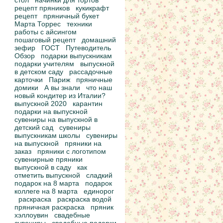
стол
начинки для тортов
рецепт пряников
кукикрафт
рецепт
пряничный букет
Марта Торрес
техники
работы с айсингом
пошаговый рецепт
домашний
зефир
ГОСТ
Путеводитель
Обзор
подарки выпускникам
подарки учителям
выпускной
в детском саду
рассадочные
карточки
Париж
пряничные
домики
А вы знали
что наш
новый кондитер из Италии?
выпускной 2020
карантин
подарки на выпускной
сувениры на выпускной в
детский сад
сувениры
выпускникам школы
сувениры
на выпускной
пряники на
заказ
пряники с логотипом
сувенирные пряники
выпускной в саду
как
отметить выпускной
сладкий
подарок на 8 марта
подарок
коллеге на 8 марта
единорог
раскраска
раскраска водой
пряничная раскраска
пряник
хэллоувин
свадебные