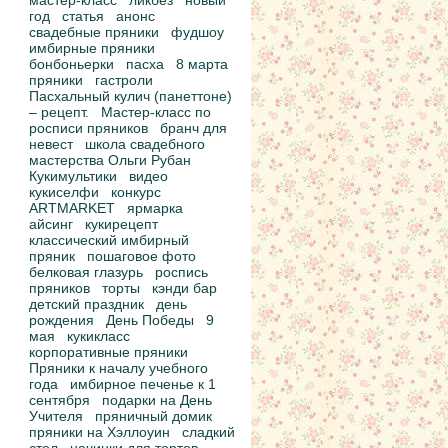
мастер-класс
ликбез
новый
год
статья
анонс
свадебные пряники
фудшоу
имбирные пряники
бонбоньерки
пасха
8 марта
пряники
гастроли
Пасхальный кулич (панеттоне)
– рецепт.
Мастер-класс по
росписи пряников
бранч для
невест
школа свадебного
мастерства Ольги Рубан
Кукимультики
видео
кукиселфи
конкурс
ARTMARKET
ярмарка
айсинг
кукирецепт
классический имбирный
пряник
пошаговое фото
белковая глазурь
роспись
пряников
торты
кэнди бар
детский праздник
день
рождения
День Победы
9
мая
кукикласс
корпоративные пряники
Пряники к началу учебного
года
имбирное печенье к 1
сентября
подарки на День
Учителя
пряничный домик
пряники на Хэллоуин
сладкий