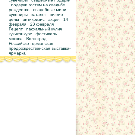
сувениры
свадебные подарки
подарки гостям на свадьбе
рождество
свадебные мини
сувениры
каталог
низкие
цены
антикризис
акция
14
февраля
23 февраля
Рецепт
пасхальный кулич
кукиконкурс
фестиваль
москва
Волгоград
Российско-германская
предрождественская выставка-
ярмарка