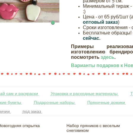
размером от 5 см.
Минимальный тираж - 10
:)
Цена - от 65 руб/1шт 
оптовый заказ
)
Сроки изготовления - 
Бесплатные образцы!
сейчас.
Примеры реализов
изготовлению брендир
посмотреть
здесь
.
Варианты подарков к Нов
ай сам и раскраски
Упаковка и расходные материалы
Т
кие букеты
Подарочные наборы
Пряничные домики
личии
под заказ
Новогодняя открытка
Набор пряников с веселым
снеговиком