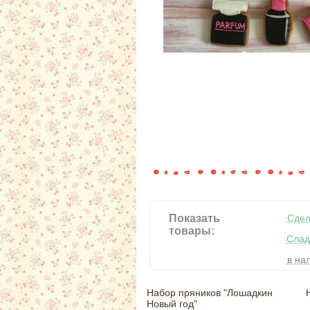
Показать
Сдел
товары:
Слад
в на
Набор пряников "Лошадкин
Новый год"