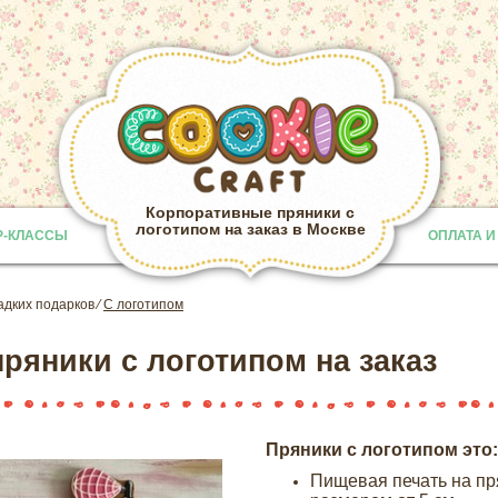
Корпоративные пряники с
логотипом на заказ в Москве
Р-КЛАССЫ
ОПЛАТА И
Provided b
адких подарков
⁄
С логотипом
ряники с логотипом на заказ
Пряники с логотипом это:
Пищевая печать на п