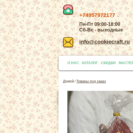
+74957972177
Пн-Пт 09:00-18:00
Сб-Вс - выходные
info@cookiecraft.ru
О НАС
КАТАЛОГ
СКИДКИ
МАСТЕ
Домой
⁄
Товары под заказ