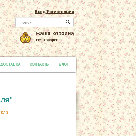
Вход/Регистрация
Ваша корзина
Нет товаров
 ДОСТАВКА
y
КОНТАКТЫ
БЛОГ
аля"
аказ