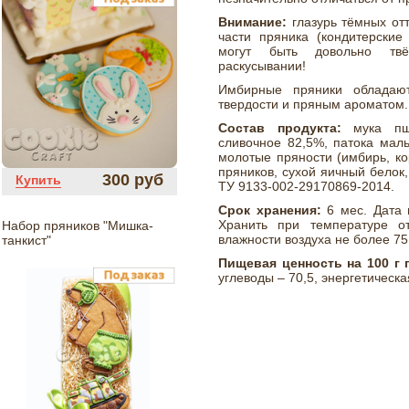
Внимание:
глазурь тёмных от
части пряника (кондитерские
могут быть довольно твё
раскусывании!
Имбирные пряники обладают
твердости и пряным ароматом.
Состав продукта:
мука пше
сливочное 82,5%, патока маль
молотые пряности (имбирь, кор
пряников, сухой яичный белок,
300 руб
Купить
ТУ 9133-002-29170869-2014.
Срок хранения:
6 мес. Дата 
Хранить при температуре о
Набор пряников "Мишка-
влажности воздуха не более 75
танкист"
Пищевая ценность на 100 г 
углеводы – 70,5, энергетическа