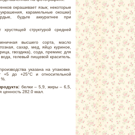
тенков окрашивает язык; некоторые
 украшения, карамельные окошки)
рдые, будьте аккуратнее при
 хрустящей структурой средней
ничная высшего сорта, масло
тозная, сахар, мед, яйцо куриное,
ица, гвоздика), сода, премикс для
 вода, гелевый пищевой краситель.
производства указана на упаковке.
т +5 до +25°С и относительной
 %.
продукта:
белки – 5,9, жиры – 6,5,
я ценность 282.0 ккал.