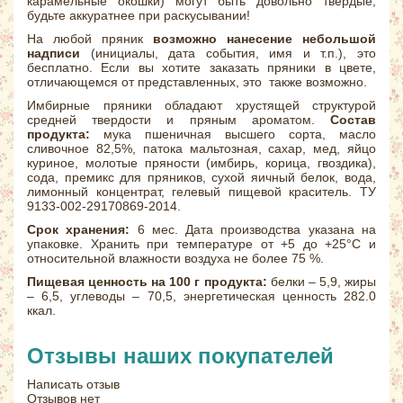
карамельные окошки) могут быть довольно твёрдые,
будьте аккуратнее при раскусывании!
На любой пряник
возможно нанесение небольшой
надписи
(инициалы, дата события, имя и т.п.), это
бесплатно. Если вы хотите заказать пряники в цвете,
отличающемся от представленных, это также возможно.
Имбирные пряники обладают хрустящей структурой
средней твердости и пряным ароматом.
Состав
продукта:
мука пшеничная высшего сорта, масло
сливочное 82,5%, патока мальтозная, сахар, мед, яйцо
куриное, молотые пряности (имбирь, корица, гвоздика),
сода, премикс для пряников, сухой яичный белок, вода,
лимонный концентрат, гелевый пищевой краситель. ТУ
9133-002-29170869-2014.
Срок хранения:
6 мес. Дата производства указана на
упаковке. Хранить при температуре от +5 до +25°С и
относительной влажности воздуха не более 75 %.
Пищевая ценность на 100 г продукта:
белки – 5,9, жиры
– 6,5, углеводы – 70,5, энергетическая ценность 282.0
ккал.
Отзывы наших покупателей
Написать отзыв
Отзывов нет