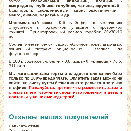
заказе):
классический яблочный
,
ягодный -
смородина, клубника, голубика, малина, фруктовый -
банановый, апельсиновый, киви, экзотический -
манго, ананас, маракуйа и др.
Минимальный заказ - 0,5 кг.
Зефир по умолчанию
отпускается в подарочной упаковке с прозрачной
крышкой. Ориентировочный размер коробки: 30х30х10
см.
Состав: яичный белок, сахар, яблочное пюре, агар-агар,
ванильный экстракт, опционально - ягодное или
фруктовое пюре.
В 100 г. содержится: белки - 0,8, жиры- 0, углеводы - 78,5.
311 ккал.
Мы изготавливаем торты и сладости для кэнди-бара
только по 100% предоплате. Оплатить заказ можно на
сайте, по счету путем безналичного расчета или у нас
в офисе.
Пожалуйста, прежде чем разместить заказ и
оплатить его, уточните сроки изготовления и детали
доставки у наших менеджеров!
Отзывы наших покупателей
Написать отзыв
Отзывов нет