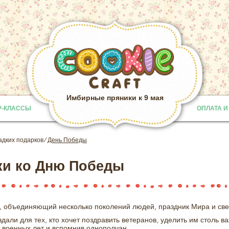
Имбирные пряники к 9 мая
Р-КЛАССЫ
ОПЛАТА И
Provided b
адких подарков
⁄
День Победы
ки ко Дню Победы
, объединяющий несколько поколений людей, праздник Мира и све
дали для тех, кто хочет поздравить ветеранов, уделить им столь 
и военных лет и вспомнив однополчан.