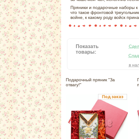
Пряники и подарочные наборы к 
что такое фронтовой треугольник
войне, к какому роду войск прин
Показать
Сдел
товары:
Слад
в на
Подарочный пряник "За
отвагу!"