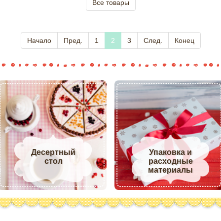
Все товары
Начало
Пред.
1
2
3
След.
Конец
Десертный
Упаковка и
стол
расходные
материалы