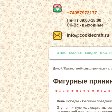
+74957972177
Пн-Пт 09:00-18:00
Сб-Вс - выходные
info@cookiecraft.ru
О НАС
КАТАЛОГ
СКИДКИ
МАСТЕ
Домой
⁄
Каталог имбирных пряников и сл
Фигурные пряни
День Победы - Великий праздник
Эту пряничную коллекцию мы соз
за чашечкой чая, исполнив песн