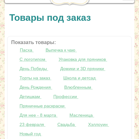
navig
Товары под заказ
Показать товары:
Пасха
Выпечка к чаю
С логотипом
Упаковка для пряников
День Победы
Домики и 3D пряники
Торты на заказ
Школа и детсад
День Рождения
Влюбленным
Детишкам
Профессии
Пряничные раскраски
Для нее - 8 марта
Масленица
23 февраля
Свадьба
Хэллоуин
Новый год