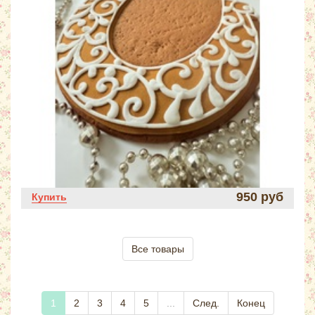
950 руб
Купить
Все товары
1
2
3
4
5
...
След.
Конец