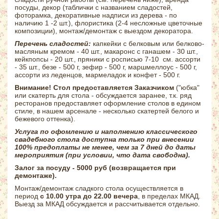
посуды, декор (таблички с названием сладостей,
фоторамка, декоративные надписи из дерева - по
наличию 1 -2 шт.), флористика (2-4 несложные цветочные
композиции), монтаж/демонтаж с выездом декоратора.
Перечень сладостей:
капкейки с белковым или белково-
масляным кремом - 40 шт., макаронс с ганашем - 30 шт.,
кейкпопсы - 20 шт., пряники с росписью 7-10 см. ассорти
- 35 шт., безе - 500 г, зефир - 500 г, маршмеллоус - 500 г,
ассорти из леденцов, мармеладок и конфет - 500 г.
Внимание! Стол предоставляется Заказчиком
("юбка"
или скатерть для стола - обсуждается заранее, т.к. ряд
ресторанов предоставляет оформление столов в едином
стиле, в нашем арсенале - несколько скатертей белого и
бежевого оттенка).
Услуга по офомлению и наполнению классического
свадебного стола доступна только при внесении
100% предоплаты не менее, чем за 7 дней до даты
мероприятия (при условии, что дата свободна).
Залог за посуду - 5000 руб (возвращается при
демонтаже).
Монтаж/демонтаж сладкого стола осуществляется в
период
с 10.00 утра до 22.00 вечера
, в пределах МКАД.
Выезд за МКАД обсуждается и рассчитывается отдельно.