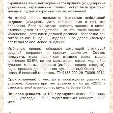
окрашивает язык; некоторые части пряника (кондитерские
украшения, карамельные окошки) могут быть довольно
твёрдые, будьте аккуратнее при раскусывании!
На любой пряник
возможно нанесение небольшой
надписи
(инициалы, дата события, имя и т.п.), это
бесплатно. Если вы хотите заказать пряники в цвете,
отличающемся от представленных, это также возможно.
Изменение цвета и/или деталей росписи - бесплатно при
заказе свыше 10 единиц изделия, и за дополнительную
плату при заказе менее 10 единиц.
Имбирные пряники обладают хрустящей структурой
средней твердости и пряным ароматом.
Состав
продукта:
мука пшеничная высшего сорта, масло
сливочное 82,5%, патока мальтозная, сахар, мед, яйцо
куриное, молотые пряности (имбирь, корица, гвоздика),
сода, премикс для пряников, сухой яичный белок, вода,
гелевый пищевой краситель. ТУ 9133-002-29170869-2014.
Срок хранения:
6 мес. Дата производства указана на
упаковке. Хранить при температуре от +5 до +25°С и
относительной влажности воздуха не более 75 %.
Пищевая ценность на 100 г продукта:
белки – 5,9, жиры
– 6,5, углеводы – 70,5, энергетическая ценность 282.0
ккал.