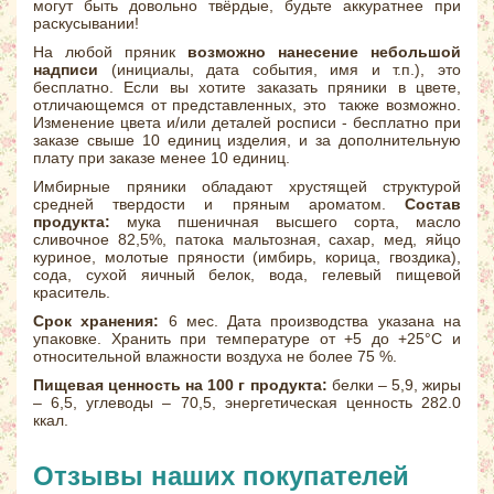
могут быть довольно твёрдые, будьте аккуратнее при
раскусывании!
На любой пряник
возможно нанесение небольшой
надписи
(инициалы, дата события, имя и т.п.), это
бесплатно. Если вы хотите заказать пряники в цвете,
отличающемся от представленных, это также возможно.
Изменение цвета и/или деталей росписи - бесплатно при
заказе свыше 10 единиц изделия, и за дополнительную
плату при заказе менее 10 единиц.
Имбирные пряники обладают хрустящей структурой
средней твердости и пряным ароматом.
Состав
продукта:
мука пшеничная высшего сорта, масло
сливочное 82,5%, патока мальтозная, сахар, мед, яйцо
куриное, молотые пряности (имбирь, корица, гвоздика),
сода, сухой яичный белок, вода, гелевый пищевой
краситель.
Срок хранения:
6 мес. Дата производства указана на
упаковке. Хранить при температуре от +5 до +25°С и
относительной влажности воздуха не более 75 %.
Пищевая ценность на 100 г продукта:
белки – 5,9, жиры
– 6,5, углеводы – 70,5, энергетическая ценность 282.0
ккал.
Отзывы наших покупателей