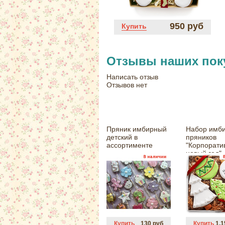
950 руб
Купить
Отзывы наших пок
Написать отзыв
Отзывов нет
Пряник имбирный
Набор имб
детский в
пряников
ассортименте
"Корпорати
новый год"
Купить
130 руб
Купить
1.1