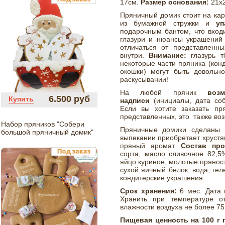
17см.
Размер основания:
21х2
Пряничный домик стоит на ка
из бумажной стружки и
уп
подарочным бантом, что входи
глазури и нюансы украшений 
отличаться от представленн
внутри.
Внимание:
глазурь 
некоторые части пряника (кон
окошки) могут быть довольно
раскусывании!
На любой пряник
воз
6.500 руб
Купить
надписи
(инициалы, дата собы
Если вы хотите заказать пр
представленных, это также во
Набор пряников "Собери
Пряничные домики сделаны и
большой пряничный домик"
выпекании приобретает хрустя
пряный аромат.
Состав прод
сорта, масло сливочное 82,5%
яйцо куриное, молотые пряности
сухой яичный белок, вода, гел
кондитерские украшения.
Срок хранения:
6 мес. Дата 
Хранить при температуре о
влажности воздуха не более 75
Пищевая ценность на 100 г 