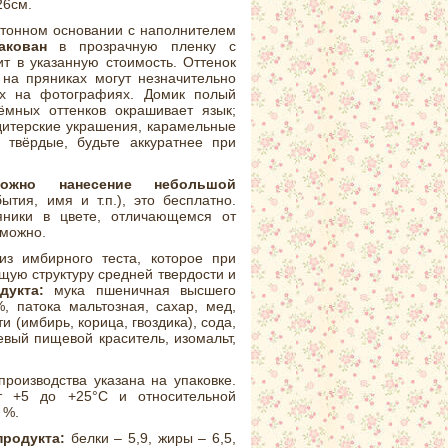
6см.
ртонном основании с наполнителем
акован
в прозрачную пленку с
т в указанную стоимость. Оттенок
на пряниках могут незначительно
ых на фотографиях. Домик полый
тёмных оттенков окрашивает язык;
дитерские украшения, карамельные
 твёрдые, будьте аккуратнее при
можно нанесение небольшой
тия, имя и т.п.), это бесплатно.
яники в цвете, отличающемся от
зможно.
з имбирного теста, которое при
щую структуру средней твердости и
укта:
мука пшеничная высшего
, патока мальтозная, сахар, мед,
 (имбирь, корица, гвоздика), сода,
евый пищевой краситель, изомальт,
производства указана на упаковке.
т +5 до +25°С и относительной
 %.
продукта:
белки – 5,9, жиры – 6,5,