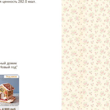
я ценность 282.0 ккал.
ный домик
Новый год"
ь
4.900 руб