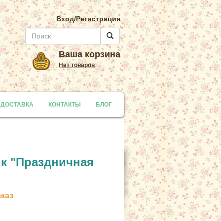
Вход/Регистрация
Ваша корзина
Нет товаров
 ДОСТАВКА
y
КОНТАКТЫ
БЛОГ
к "Праздничная
аказ