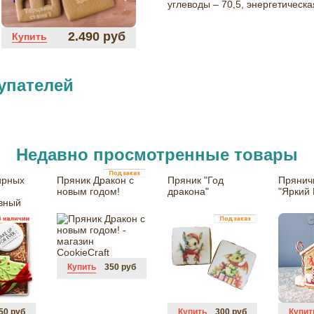
углеводы – 70,5, энергетическа
2.490 руб
Купить
упателей
Недавно просмотренные товары
ирных
Пряник Дракон с
Пряник "Год
Прянич
новым годом!
дракона"
"Яркий 
вный
Купить
350 руб
50 руб
Купить
300 руб
Купит