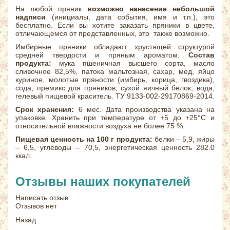
На любой пряник
возможно нанесение небольшой
надписи
(инициалы, дата события, имя и т.п.), это
бесплатно. Если вы хотите заказать пряники в цвете,
отличающемся от представленных, это также возможно.
Имбирные пряники обладают хрустящей структурой
средней твердости и пряным ароматом.
Состав
продукта:
мука пшеничная высшего сорта, масло
сливочное 82,5%, патока мальтозная, сахар, мед, яйцо
куриное, молотые пряности (имбирь, корица, гвоздика),
сода, премикс для пряников, сухой яичный белок, вода,
гелевый пищевой краситель. ТУ 9133-002-29170869-2014.
Срок хранения:
6 мес. Дата производства указана на
упаковке. Хранить при температуре от +5 до +25°С и
относительной влажности воздуха не более 75 %.
Пищевая ценность на 100 г продукта:
белки – 5,9, жиры
– 6,5, углеводы – 70,5, энергетическая ценность 282.0
ккал.
Отзывы наших покупателей
Написать отзыв
Отзывов нет
Назад