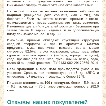
отличаться от представленных на фотографиях.
Внимание:
глазурь тёмных оттенков окрашивает язык!
На любой пряник
возможно нанесение небольшой
надписи
(инициалы, дата события, имя и т.п.), это
бесплатно. Если вы хотите заказать пряники в цвете,
отличающемся от представленных, это также возможно.
Изменение цвета и/или деталей росписи - бесплатно при
заказе свыше 10 единиц изделия, и за дополнительную
плату при заказе менее 10 единиц.
Имбирные пряники обладают хрустящей структурой
средней твердости и пряным ароматом.
Состав
продукта:
мука пшеничная высшего сорта, масло
сливочное 82,5%, патока мальтозная, сахар, мед, яйцо
куриное, молотые пряности (имбирь, корица, гвоздика),
сода, премикс для пряников, сухой яичный белок, вода,
гелевый пищевой краситель. ТУ 9133-002-29170869-2014.
Срок хранения:
6 мес. Дата производства указана на
упаковке. Хранить при температуре от +5 до +25°С и
относительной влажности воздуха не более 75 %.
Пищевая ценность на 100 г продукта:
белки – 5,9, жиры
– 6,5, углеводы – 70,5, энергетическая ценность 282.0
ккал.
Отзывы наших покупателей