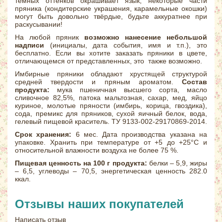
тёмных оттенков окрашивает язык; некоторые части
пряника (кондитерские украшения, карамельные окошки)
могут быть довольно твёрдые, будьте аккуратнее при
раскусывании!
На любой пряник
возможно нанесение небольшой
надписи
(инициалы, дата события, имя и т.п.), это
бесплатно. Если вы хотите заказать пряники в цвете,
отличающемся от представленных, это также возможно.
Имбирные пряники обладают хрустящей структурой
средней твердости и пряным ароматом.
Состав
продукта:
мука пшеничная высшего сорта, масло
сливочное 82,5%, патока мальтозная, сахар, мед, яйцо
куриное, молотые пряности (имбирь, корица, гвоздика),
сода, премикс для пряников, сухой яичный белок, вода,
гелевый пищевой краситель. ТУ 9133-002-29170869-2014.
Срок хранения:
6 мес. Дата производства указана на
упаковке. Хранить при температуре от +5 до +25°С и
относительной влажности воздуха не более 75 %.
Пищевая ценность на 100 г продукта:
белки – 5,9, жиры
– 6,5, углеводы – 70,5, энергетическая ценность 282.0
ккал.
Отзывы наших покупателей
Написать отзыв