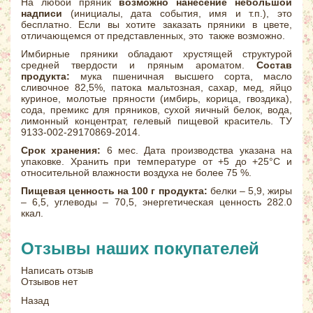
На любой пряник
возможно нанесение небольшой
надписи
(инициалы, дата события, имя и т.п.), это
бесплатно. Если вы хотите заказать пряники в цвете,
отличающемся от представленных, это также возможно.
Имбирные пряники обладают хрустящей структурой
средней твердости и пряным ароматом.
Состав
продукта:
мука пшеничная высшего сорта, масло
сливочное 82,5%, патока мальтозная, сахар, мед, яйцо
куриное, молотые пряности (имбирь, корица, гвоздика),
сода, премикс для пряников, сухой яичный белок, вода,
лимонный концентрат, гелевый пищевой краситель. ТУ
9133-002-29170869-2014.
Срок хранения:
6 мес. Дата производства указана на
упаковке. Хранить при температуре от +5 до +25°С и
относительной влажности воздуха не более 75 %.
Пищевая ценность на 100 г продукта:
белки – 5,9, жиры
– 6,5, углеводы – 70,5, энергетическая ценность 282.0
ккал.
Отзывы наших покупателей
Написать отзыв
Отзывов нет
Назад