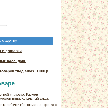
 в корзину
 и доставки
ный календарь
оваров "под заказ" 1.000 р.
оваре
рочной упаковке.
Размер
зможен индивидуальный заказ.
в коробочки (белого/крафт цвета) с