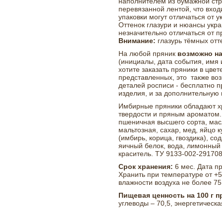
наполнителем из бумажной стр
перевязанной лентой, что вход
упаковки могут отличаться от у
Оттенок глазури и нюансы укр
незначительно отличаться от 
Внимание:
глазурь тёмных отт
На любой пряник
возможно н
(инициалы, дата события, имя и
хотите заказать пряники в цве
представленных, это также во
деталей росписи - бесплатно п
изделия, и за дополнительную 
Имбирные пряники обладают х
твердости и пряным ароматом.
пшеничная высшего сорта, мас
мальтозная, сахар, мед, яйцо 
(имбирь, корица, гвоздика), со
яичный белок, вода, лимонный
краситель. ТУ 9133-002-29170
Срок хранения:
6 мес. Дата п
Хранить при температуре от +5
влажности воздуха не более 75
Пищевая ценность на 100 г п
углеводы – 70,5, энергетическа