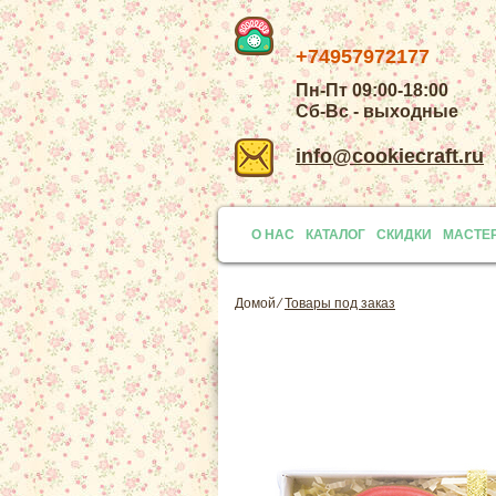
+74957972177
Пн-Пт 09:00-18:00
Сб-Вс - выходные
info@cookiecraft.ru
О НАС
КАТАЛОГ
СКИДКИ
МАСТЕ
Домой
⁄
Товары под заказ