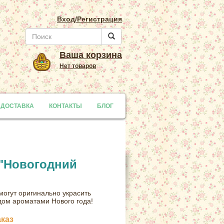
Вход/Регистрация
Ваша корзина
Нет товаров
 ДОСТАВКА
y
КОНТАКТЫ
БЛОГ
 "Новогодний
могут оригинально украсить
дом ароматами Нового года!
аказ