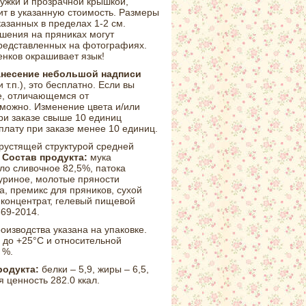
ужки и прозрачной крышкой,
ит в указанную стоимость. Размеры
казанных в пределах 1-2 см.
ашения на пряниках могут
представленных на фотографиях.
енков окрашивает язык!
анесение небольшой надписи
 т.п.), это бесплатно. Если вы
те, отличающемся от
зможно. Изменение цвета и/или
ри заказе свыше 10 единиц
плату при заказе менее 10 единиц.
рустящей структурой средней
Состав продукта:
мука
ло сливочное 82,5%, патока
куриное, молотые пряности
да, премикс для пряников, сухой
 концентрат, гелевый пищевой
869-2014.
роизводства указана на упаковке.
 до +25°С и относительной
 %.
родукта:
белки – 5,9, жиры – 6,5,
я ценность 282.0 ккал.