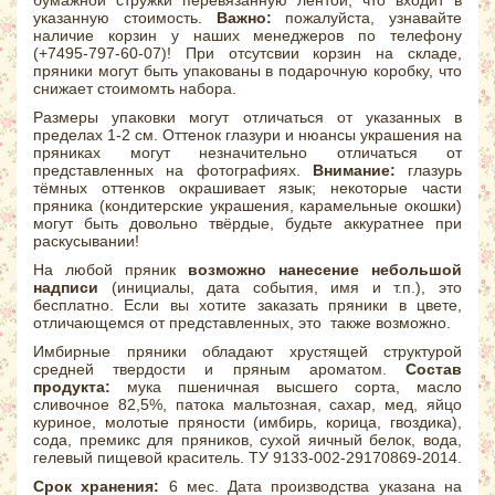
указанную стоимость.
Важно:
пожалуйста, узнавайте
наличие корзин у наших менеджеров по телефону
(+7495-797-60-07)! При отсутсвии корзин на складе,
пряники могут быть упакованы в подарочную коробку, что
снижает стоимомть набора.
Размеры упаковки могут отличаться от указанных в
пределах 1-2 см. Оттенок глазури и нюансы украшения на
пряниках могут незначительно отличаться от
представленных на фотографиях.
Внимание:
глазурь
тёмных оттенков окрашивает язык; некоторые части
пряника (кондитерские украшения, карамельные окошки)
могут быть довольно твёрдые, будьте аккуратнее при
раскусывании!
На любой пряник
возможно нанесение небольшой
надписи
(инициалы, дата события, имя и т.п.), это
бесплатно. Если вы хотите заказать пряники в цвете,
отличающемся от представленных, это также возможно.
Имбирные пряники обладают хрустящей структурой
средней твердости и пряным ароматом.
Состав
продукта:
мука пшеничная высшего сорта, масло
сливочное 82,5%, патока мальтозная, сахар, мед, яйцо
куриное, молотые пряности (имбирь, корица, гвоздика),
сода, премикс для пряников, сухой яичный белок, вода,
гелевый пищевой краситель. ТУ 9133-002-29170869-2014.
Срок хранения:
6 мес. Дата производства указана на