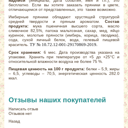
надписи
(инициалы, дата события, имя и т.п.), это
бесплатно. Если вы хотите заказать пряники в цвете,
отличающемся от представленных, это также возможно.
Имбирные пряники обладают хрустящей структурой
средней твердости и пряным ароматом.
Состав
продукта:
мука пшеничная высшего сорта, масло
сливочное 82,5%, патока мальтозная, сахар, мед, яйцо
куриное, молотые пряности (имбирь, корица, гвоздика),
сода, сухой яичный белок, вода, гелевый пищевой
ТУ № 10.72.12-001-29170869-2019.
краситель.
Срок хранения:
6 мес. Дата производства указана на
упаковке. Хранить при температуре от +5 до +25°С и
относительной влажности воздуха не более 75 %.
Пищевая ценность на 100 г продукта:
белки – 5,9, жиры
– 6,5, углеводы – 70,5, энергетическая ценность 282.0
ккал.
Отзывы наших покупателей
Написать отзыв
Отзывов нет
Назад