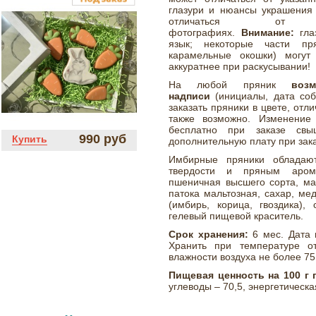
глазури и нюансы украшения 
отличаться от 
фотографиях.
Внимание:
гл
язык; некоторые части пря
карамельные окошки) могут
аккуратнее при раскусывании!
На любой пряник
воз
надписи
(инициалы, дата собы
заказать пряники в цвете, от
также возможно. Изменение
бесплатно при заказе св
990 руб
Купить
дополнительную плату при зак
Имбирные пряники обладают
твердости и пряным аром
пшеничная высшего сорта, ма
патока мальтозная, сахар, ме
(имбирь, корица, гвоздика),
гелевый пищевой краситель.
Срок хранения:
6 мес. Дата 
Хранить при температуре о
влажности воздуха не более 75
Пищевая ценность на 100 г 
углеводы – 70,5, энергетическа