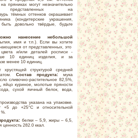
на пряниках могут незначительно
представленных на
азурь тёмных оттенков окрашивает
ника (кондитерские украшения,
 быть довольно твёрдые, будьте
можно нанесение небольшой
тия, имя и т.п.). Если вы хотите
личающемся от представленных, это
 цвета и/или деталей росписи -
ыше 10 единиц изделия, и за
азе менее 10 единиц.
 хрустящей структурой средней
атом.
Состав продукта:
мука
сло сливочно-растительное 82,5%,
д, яйцо куриное, молотые пряности
 сода, сухой яичный белок, вода,
производства указана на упаковке.
т +5 до +25°С и относительной
 %.
продукта:
белки – 5,9, жиры – 6,5,
я ценность 282.0 ккал.