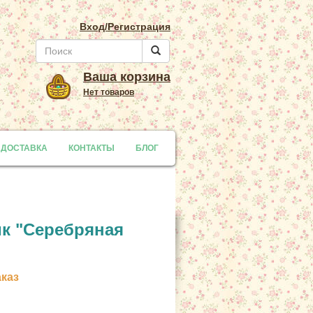
Вход/Регистрация
Ваша корзина
Нет товаров
 ДОСТАВКА
y
КОНТАКТЫ
БЛОГ
к "Серебряная
аказ