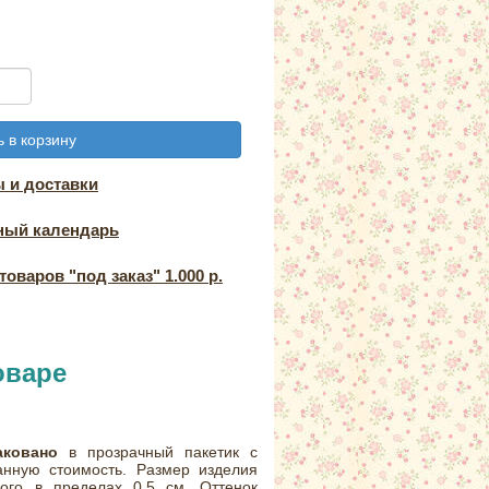
 в корзину
 и доставки
ный календарь
оваров "под заказ" 1.000 р.
оваре
аковано
в прозрачный пакетик с
занную стоимость. Размер изделия
ного в пределах 0,5 см. Оттенок