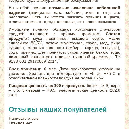
твёрдые, будьте аккуратнее при раскусывании!
На любой пряник
возможно нанесение небольшой
надписи
(инициалы, дата события, имя и т.п.), это
бесплатно. Если вы хотите заказать пряники в цвете,
отличающемся от представленных, это также возможно.
Имбирные пряники обладают хрустящей структурой
средней твердости и пряным ароматом.
Состав
продукта:
мука пшеничная высшего сорта, масло
сливочное 82,5%, патока мальтозная, сахар, мед, яйцо
куриное, молотые пряности (имбирь, корица, гвоздика),
сода, премикс для пряников, сухой яичный белок, вода,
лимонный концентрат, гелевый пищевой краситель. ТУ
9133-002-29170869-2014.
Срок хранения:
6 мес. Дата производства указана на
упаковке. Хранить при температуре от +5 до +25°С и
относительной влажности воздуха не более 75 %.
Пищевая ценность на 100 г продукта:
белки – 5,9, жиры
– 6,5, углеводы – 70,5, энергетическая ценность 282.0
ккал.
Отзывы наших покупателей
Написать отзыв
Отзывов нет