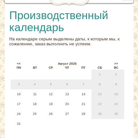
navig
Производственный
календарь
На календаре серым выделены даты, к которым мы, к
сожалению, заказ выполнить не успеем.
<<
Август 2026
>>
ПН
ВТ
СР
ЧТ
ПТ
СБ
ВС
1
2
3
4
5
6
7
8
9
10
11
12
13
14
15
16
17
18
19
20
21
22
23
24
25
26
27
28
29
30
31