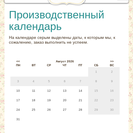
navig
Производственный
календарь
На календаре серым выделены даты, к которым мы, к
сожалению, заказ выполнить не успеем.
<<
Август 2026
>>
ПН
ВТ
СР
ЧТ
ПТ
СБ
ВС
1
2
3
4
5
6
7
8
9
10
11
12
13
14
15
16
17
18
19
20
21
22
23
24
25
26
27
28
29
30
31