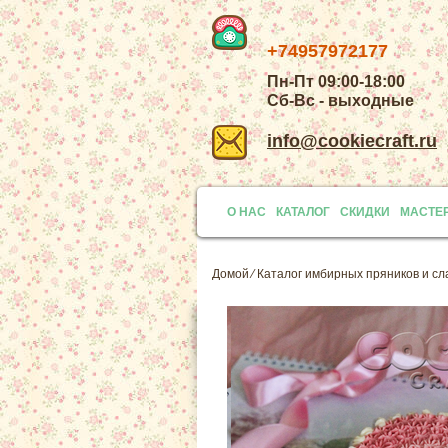
+74957972177
Пн-Пт 09:00-18:00
Сб-Вс - выходные
info@cookiecraft.ru
О НАС
КАТАЛОГ
СКИДКИ
МАСТЕ
Домой
⁄
Каталог имбирных пряников и сл