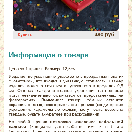
490 руб
Купить
Информация о товаре
Цена за 1 пряник.
Размер:
12,5см.
Изделие по умолчанию
упаковано
в прозрачный пакетик
с ленточкой, что входит в указанную стоимость. Размер
изделия может отличаться от указанного в пределах 0,5
см. Оттенок глазури и нюансы украшения на пряниках
могут незначительно отличаться от представленных на
фотографиях.
Внимание:
глазурь тёмных оттенков
окрашивает язык; некоторые части пряника (кондитерские
украшения, карамельные окошки) могут быть довольно
твёрдые, будьте аккуратнее при раскусывании!
На любой пряник
возможно нанесение небольшой
надписи
(инициалы, дата события, имя и т.п.), это
бесплатно. Если вы хотите заказать пряники в цвете,