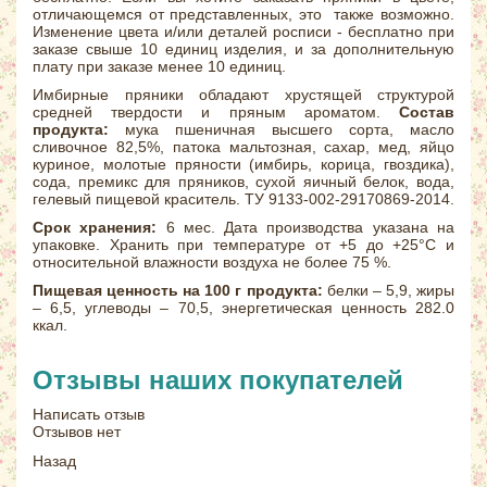
отличающемся от представленных, это также возможно.
Изменение цвета и/или деталей росписи - бесплатно при
заказе свыше 10 единиц изделия, и за дополнительную
плату при заказе менее 10 единиц.
Имбирные пряники обладают хрустящей структурой
средней твердости и пряным ароматом.
Состав
продукта:
мука пшеничная высшего сорта, масло
сливочное 82,5%, патока мальтозная, сахар, мед, яйцо
куриное, молотые пряности (имбирь, корица, гвоздика),
сода, премикс для пряников, сухой яичный белок, вода,
гелевый пищевой краситель. ТУ 9133-002-29170869-2014.
Срок хранения:
6 мес. Дата производства указана на
упаковке. Хранить при температуре от +5 до +25°С и
относительной влажности воздуха не более 75 %.
Пищевая ценность на 100 г продукта:
белки – 5,9, жиры
– 6,5, углеводы – 70,5, энергетическая ценность 282.0
ккал.
Отзывы наших покупателей
Написать отзыв
Отзывов нет
Назад