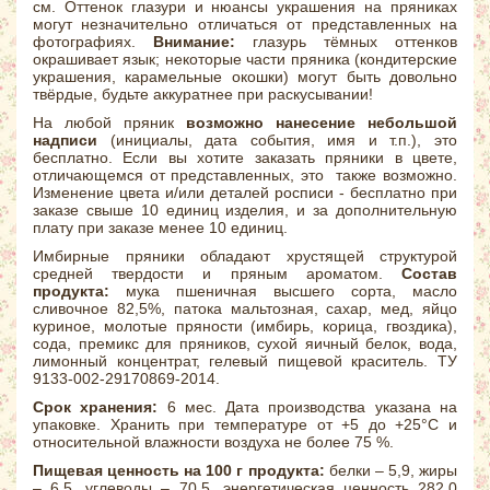
см. Оттенок глазури и нюансы украшения на пряниках
могут незначительно отличаться от представленных на
фотографиях.
Внимание:
глазурь тёмных оттенков
окрашивает язык; некоторые части пряника (кондитерские
украшения, карамельные окошки) могут быть довольно
твёрдые, будьте аккуратнее при раскусывании!
На любой пряник
возможно нанесение небольшой
надписи
(инициалы, дата события, имя и т.п.), это
бесплатно. Если вы хотите заказать пряники в цвете,
отличающемся от представленных, это также возможно.
Изменение цвета и/или деталей росписи - бесплатно при
заказе свыше 10 единиц изделия, и за дополнительную
плату при заказе менее 10 единиц.
Имбирные пряники обладают хрустящей структурой
средней твердости и пряным ароматом.
Состав
продукта:
мука пшеничная высшего сорта, масло
сливочное 82,5%, патока мальтозная, сахар, мед, яйцо
куриное, молотые пряности (имбирь, корица, гвоздика),
сода, премикс для пряников, сухой яичный белок, вода,
лимонный концентрат, гелевый пищевой краситель. ТУ
9133-002-29170869-2014.
Срок хранения:
6 мес. Дата производства указана на
упаковке. Хранить при температуре от +5 до +25°С и
относительной влажности воздуха не более 75 %.
Пищевая ценность на 100 г продукта:
белки – 5,9, жиры
– 6,5, углеводы – 70,5, энергетическая ценность 282.0