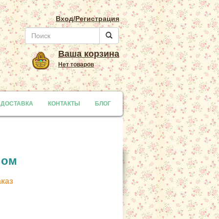
Вход/Регистрация
Ваша корзина
Нет товаров
 ДОСТАВКА
y
КОНТАКТЫ
БЛОГ
пом
аказ