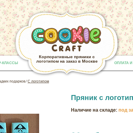
Корпоративные пряники с
логотипом на заказ в Москве
Р-КЛАССЫ
ОПЛАТА И
Provided b
адких подарков
⁄
С логотипом
Пряник с логоти
Наличие на складе:
под з