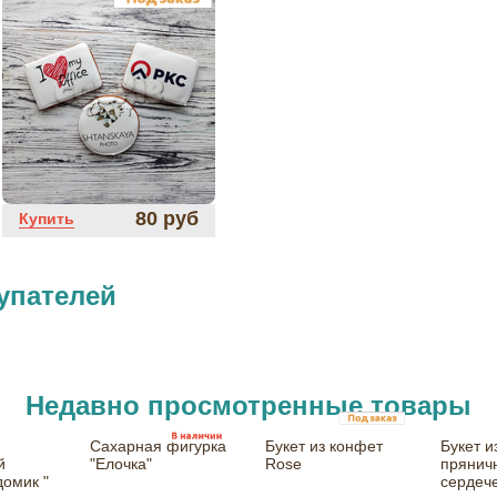
80 руб
Купить
упателей
Недавно просмотренные товары
Сахарная фигурка
Букет из конфет
Букет и
й
"Елочка"
Rose
прянич
домик "
сердеч