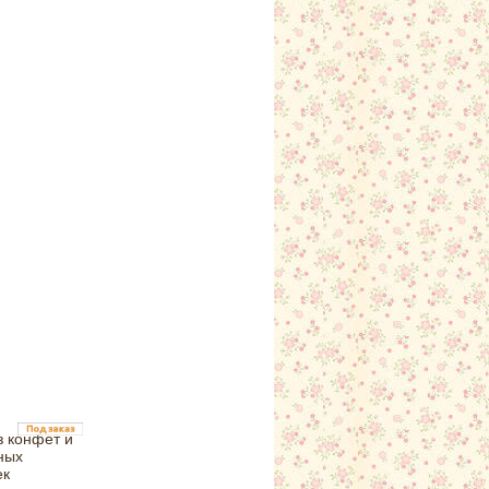
з конфет и
ных
ек