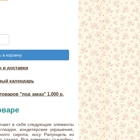
 в корзину
 и доставки
ный календарь
оваров "под заказ" 1.000 р.
оваре
ючает в себя следующие элементы
глазури, кондитерские украшения,
рного сиропа, косу Рапунцель из
го сахара. Все элементы съедобны.