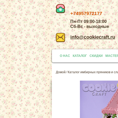
+74957972177
Пн-Пт 09:00-18:00
Сб-Вс - выходные
info@cookiecraft.ru
О НАС
КАТАЛОГ
СКИДКИ
МАСТЕ
Домой
⁄
Каталог имбирных пряников и сл