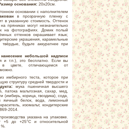
Размер основания:
20х20см.
ртонном основании с наполнителем
акован
в прозрачную пленку с
т в указанную стоимость. Оттенок
на пряниках могут незначительно
ых на фотографиях. Домик полый
тёмных оттенков окрашивает язык;
дитерские украшения, карамельные
 твёрдые, будьте аккуратнее при
 нанесение небольшой надписи
 и т.п.), это бесплатно. Если вы
и в цвете, отличающемся от
зможно.
з имбирного теста, которое при
щую структуру средней твердости и
укта:
мука пшеничная высшего
, патока мальтозная, сахар, мед,
 (имбирь, корица, гвоздика), сода,
й яичный белок, вода, лимонный
краситель, изомальт, кондитерские
869-2014.
производства указана на упаковке.
т +5 до +25°С и относительной
 %.