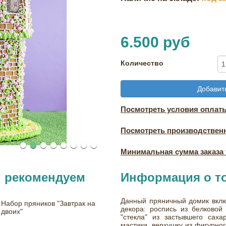
6.500 руб
Количество
Добавить
Посмотреть условия оплаты
Посмотреть производствен
Минимальная сумма заказа т
ы рекомендуем
Информация о т
Данный пряничный домик вкл
Набор пряников "Завтрак на
декора: роспись из белковой 
двоих"
"стекла" из застывшего саха
мастики, верхушку из фигурно