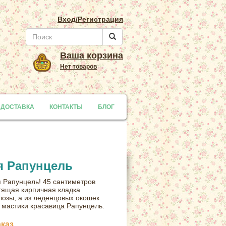
Вход/Регистрация
Ваша корзина
Нет товаров
 ДОСТАВКА
y
КОНТАКТЫ
БЛОГ
я Рапунцель
 Рапунцель! 45 сантиметров
стящая кирпичная кладка
лозы, а из леденцовых окошек
 мастики красавица Рапунцель.
аказ