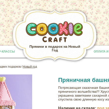
Пряники в подарок на Новый
Год
Р-КЛАССЫ
ОПЛАТА И
Provided b
адких подарков
⁄
Новый год
Пряничная башн
Потрясающая сказочная башня
пряничного волшебства!!! Хру
украшена завитками сахарной 
спустила свою длинную косу из
Наличие на складе:
под з