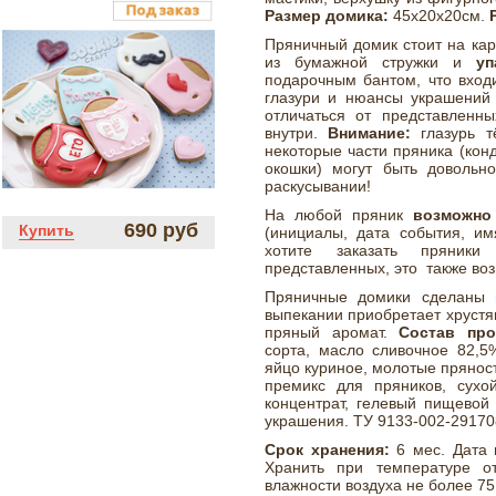
Размер домика:
45х20х20см.
Пряничный домик стоит на ка
из бумажной стружки и
уп
подарочным бантом, что входи
глазури и нюансы украшений 
отличаться от представленн
внутри.
Внимание:
глазурь 
некоторые части пряника (кон
окошки) могут быть довольно
раскусывании!
На любой пряник
возможно
690 руб
Купить
(инициалы, дата события, имя
хотите заказать пряник
представленных, это также во
Пряничные домики сделаны и
выпекании приобретает хрустя
пряный аромат.
Состав прод
сорта, масло сливочное 82,5%
яйцо куриное, молотые пряности
премикс для пряников, сухо
концентрат, гелевый пищевой 
украшения. ТУ 9133-002-29170
Срок хранения:
6 мес. Дата 
Хранить при температуре о
влажности воздуха не более 75