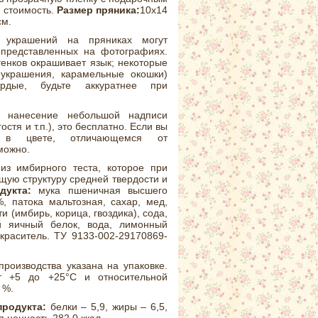
ю стоимость.
Размер пряника:
10х14
см.
 украшений на пряниках могут
 представленных на фотографиях.
тенков окрашивает язык; некоторые
 украшения, карамельные окошки)
рдые, будьте аккуратнее при
 нанесение небольшой надписи
остя и т.п.), это бесплатно. Если вы
и в цвете, отличающемся от
можно.
з имбирного теста, которое при
щую структуру средней твердости и
укта:
мука пшеничная высшего
, патока мальтозная, сахар, мед,
 (имбирь, корица, гвоздика), сода,
й яичный белок, вода, лимонный
краситель. ТУ 9133-002-29170869-
производства указана на упаковке.
т +5 до +25°С и относительной
 %.
продукта:
белки – 5,9, жиры – 6,5,