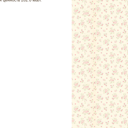
я ценность 282.0 ккал.