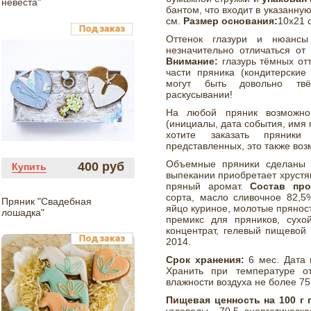
невеста"
бантом, что входит в указанну
см.
Размер основания:
10х21 
Оттенок глазури и нюансы
незначительно отличаться от
Внимание:
глазурь тёмных от
части пряника (кондитерские
могут быть довольно твё
раскусывании!
На любой пряник возможно
(инициалы, дата события, имя г
хотите заказать пряник
представленных, это также воз
Объемные пряники сделаны и
400 руб
Купить
выпекании приобретает хрустя
пряный аромат.
Состав прод
сорта, масло сливочное 82,5%
Пряник "Свадебная
яйцо куриное, молотые пряности
лошадка"
премикс для пряников, сухо
концентрат, гелевый пищевой 
2014.
Срок хранения:
6 мес. Дата 
Хранить при температуре о
влажности воздуха не более 75
Пищевая ценность на 100 г 