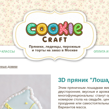
Пряники, леденцы, пирожные
и торты на заказ в Москве
Р-КЛАССЫ
ОПЛАТА И
Provided b
чные домики
3D пряник "Лоша
Этим пряничным лошадкам жив
двусторонние, вкусные и арома
многофункциональны: станут о
номером стола на свадьбе, цен
празднике или самостоятельны
Вариантов масса.