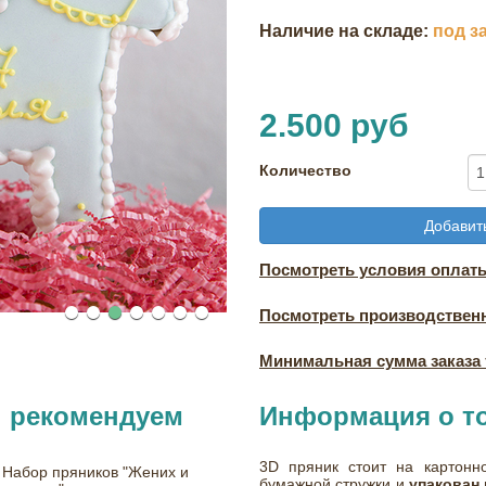
Наличие на складе:
под з
2.500 руб
Количество
Добавить
Посмотреть условия оплаты
Посмотреть производствен
Минимальная сумма заказа т
ы рекомендуем
Информация о т
3D пряник стоит на картонн
Набор пряников "Жених и
бумажной стружки и
упакован